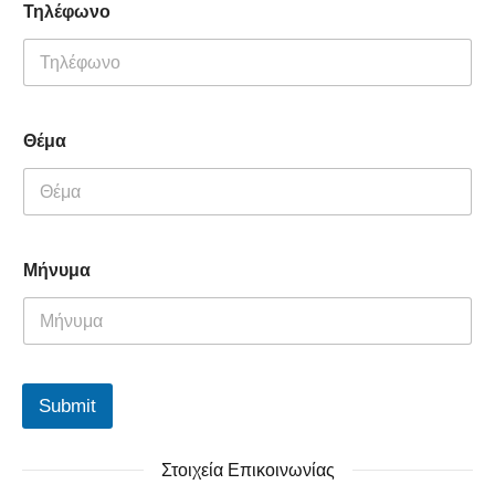
Τηλέφωνο
Ο
ν
ο
μ
/
μ
Θέμα
ο
Θ
έ
μ
α
Μήνυμα
Submit
Στοιχεία Επικοινωνίας