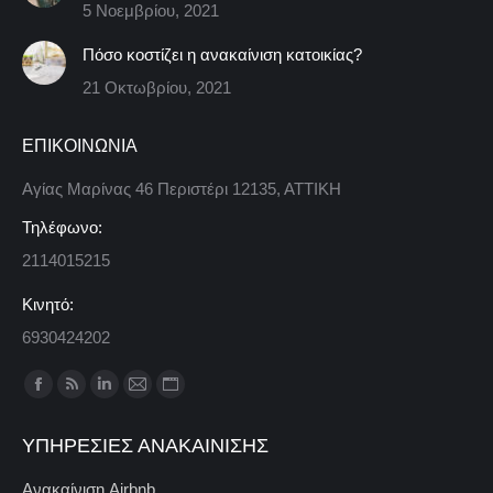
5 Νοεμβρίου, 2021
Πόσο κοστίζει η ανακαίνιση κατοικίας?
21 Οκτωβρίου, 2021
ΕΠΙΚΟΙΝΩΝΙΑ
Αγίας Μαρίνας 46 Περιστέρι 12135, ΑΤΤΙΚΗ
Τηλέφωνο:
2114015215
Κινητό:
6930424202
Find us on:
Facebook
Rss
Linkedin
Mail
Website
page
page
page
page
page
ΥΠΗΡΕΣΊΕΣ ΑΝΑΚΑΊΝΙΣΗΣ
opens
opens
opens
opens
opens
in
in
in
in
in
Ανακαίνιση Airbnb