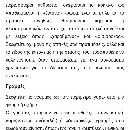
περισσότεροι άνθρωποι σκέφτονται το κόκκινο ως
«παθιασμένο» ή «έντονο» χρώμα, ενώ τα μπλε και τα
πράσινα συνήθως θεωρούνται «ήρεμα» ή
«καταπραϋντικά». Αντίστοιχα, το κίτρινο συχνά συνδέεται
με λέξεις όπως «χαρούμενος» και «αισιόδοξος».
Σκεφτείτε όχι μόνο τις οπτικές σας προτιμήσεις, αλλά και
το είδος της ενέργειας ή της στάσης που προσπαθείτε να
καλλιεργήσετε όταν αποφασίζετε για ένα συνδυασμό
χρωμάτων για το δωμάτιό σας, στα πλαίσια μιας
ανακαίνισης.
Γραμμές
Σκεφτείτε τις γραμμές ως την περίμετρο γύρω από μια
φόρμα ή σχήμα.
Οι γραμμές μπορούν να είναι «κάθετες» (πάνω-κάτω),
«οριζόντιες» (πλάι-πλάι) ή «δυναμικές» (γραμμές που
εκφράζουν κίνηση, όπως ζιγκ-ζαγκ ή καμπύλες). Γενικά, οι