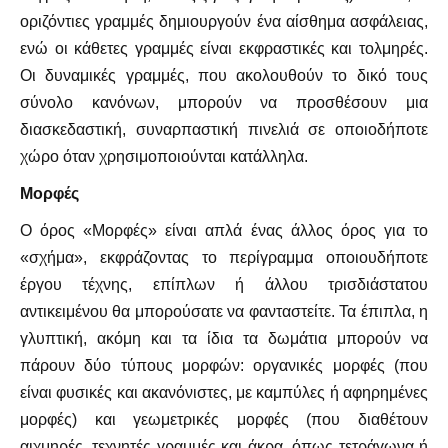
οριζόντιες γραμμές δημιουργούν ένα αίσθημα ασφάλειας,
ενώ οι κάθετες γραμμές είναι εκφραστικές και τολμηρές.
Οι δυναμικές γραμμές, που ακολουθούν το δικό τους
σύνολο κανόνων, μπορούν να προσθέσουν μια
διασκεδαστική, συναρπαστική πινελιά σε οποιοδήποτε
χώρο όταν χρησιμοποιούνται κατάλληλα.
Μορφές
Ο όρος «Μορφές» είναι απλά ένας άλλος όρος για το
«σχήμα», εκφράζοντας το περίγραμμα οποιουδήποτε
έργου τέχνης, επίπλων ή άλλου τρισδιάστατου
αντικειμένου θα μπορούσατε να φανταστείτε. Τα έπιπλα, η
γλυπτική, ακόμη και τα ίδια τα δωμάτια μπορούν να
πάρουν δύο τύπους μορφών: οργανικές μορφές (που
είναι φυσικές και ακανόνιστες, με καμπύλες ή αφηρημένες
μορφές) και γεωμετρικές μορφές (που διαθέτουν
αιχμηρές, τεχνητές γραμμές και άκρα, όπως τετράγωνα ή