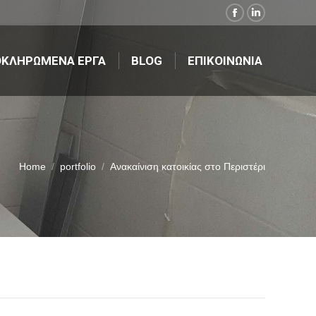
Facebook
Linkedin
ΚΛΗΡΩΜΕΝΑ ΕΡΓΑ
BLOG
ΕΠΙΚΟΙΝΩΝΙΑ
page
page
opens
opens
ΚΛΗΡΩΜΕΝΑ ΕΡΓΑ
BLOG
ΕΠΙΚΟΙΝΩΝΙΑ
in
in
new
new
window
window
Home
portfolio
Ανακαίνιση κατοικίας στο Περιστέρι